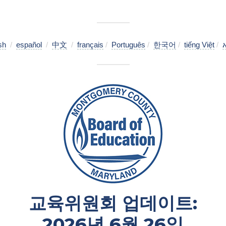
sh
/
español
/
中文
/
français
/
Português
/
한국어
/
tiếng Việt
/
교육위원회 업데이트:
2026년 6월 26일