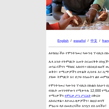
English
/
español
/
中文
/
fran
ለተከበራችሁ የሞንትጎመሪ ካውንቲ ፐብሊክ ስኩ
ሌላ አንድ የትምህርት አመት ስናጠናቅቅ በጉዟች
መንፈሳችንን ማክበር አለብን። በእነዚህ ዘጠኝ 
ወቅት፣ ተማሪዎቻችን በጥልቅ ሲሳተፉ እና ሲማሩ
ያለው ትምህርት እና ድጋፍ የሰጡትን ልዩ መም
የሞንትጎመሪ ካውንቲ ፐብሊክ ስኩልስ ከአሁን በ
የስኬት መንገዳቸውን የሚቀጥሉ 12,000 የሚ
ተማሪዎችን
የምርቃ ሥነ ሥርአት
በቅርቡ
አክብረዋል። ለተመራቂዎቻችን፥ ለዚህ ወሳኝ
ምዕራፍ ላይ በመድረሳችሁ እንኳን ደስ አላችሁ!