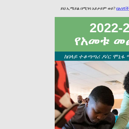
ይህ ኢሜይል በሚገባ አይታይም ወይ?
በአሳሻች
2022-
የአመቱ መ
ከበላይ ተቆጣጣሪ ዶ/ር ሞኒፋ ማክ