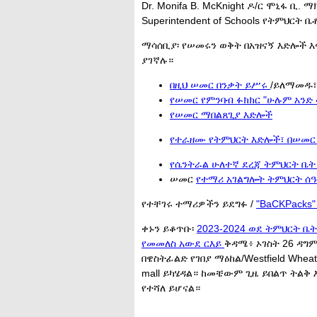
Dr. Monifa B. McKnight ዶ/ር ሞኒፋ ቢ. 
Superintendent of Schools የትምህርት
ማሳሰቢያ፡ የሠመሩን ወቅት በአዝናኝ እድሎች እ
ያገኛሉ።
በዚህ ሠመር በንቃት ይሥሩ
/ይለማመዱ፣ 
የሠመር የምንባብ ፉክክር "ሁሉም አንድ ላይ
የሠመር ማበልጸጊያ እድሎች
የተራዘሙ የትምህርት እድሎች፣ በሠመር
የሴንትራል ሁለተኛ ደረጃ ትምህርት ቤ
ሠመር
የተማሪ አገልግሎት ትምህርት ሰ
የተቸገሩ ተማሪዎችን ይደግፉ /
"BaCKPacks
ቀኑን ይቆጥቡ፡
2023-2024 ወደ ትምህርት ቤት
የመመለስ አውደ ርእይ
ቅዳሜ፥ ኦገስት 26 ዳግ
በዌስትፊልድ የገበያ ማዕከል/Westfield Whea
mall ይካሄዳል። ከመቼውም ጊዜ ይበልጥ ትልቅ 
የተሻለ ይሆናል።