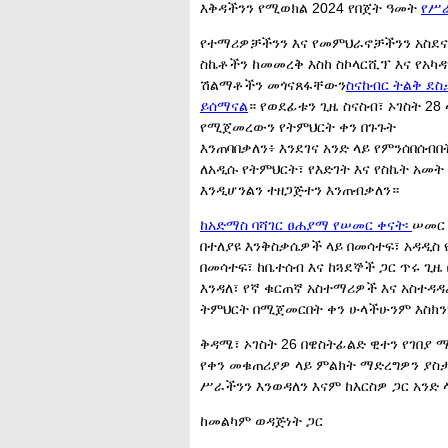
እቅዳችንን የሚወክል 2024 የበጀት ዓመት
የሥ
የተማሪዎቻችንን እና የመምህራኖቻችንን አስደ
ስኬቶችን ከመመረቅ እስከ ስኮላርሺፕ እና የአካ
ሽልማቶችን መጎናጸፋቸውን
ስናከብር ትልቅ ደስ
ይሰማናል
። የወደፊቱን ጊዜ ስናስብ፣ ኦገስት 28 
የሚጀመረውን የትምህርት ቀን በጉጉት
እንጠባበቃለን፥ እንደገና አንድ ላይ የምንሰበሰብበ
ለአዲሱ የትምህርት፣ የእድገት እና የስኬት አመት
እንዲሆንልን ተዘጋጅተን እንጠብቃለን።
ከአድማስ ባሻገር ፀሐያማ የሠመር ቀናት፡
ሠመር
በተለያዩ እንቅስቃሴዎች ላይ በመሳተፍ፣ አዳዲስ 
በመሳተፍ፣ ከቤተሰብ እና ከጓደኞች ጋር ጥሩ ጊዜ
እንዳለ፣ የኛ ቁርጠኛ አስተማሪዎች እና አስተዳ
ትምህርት በሚጀመርበት ቀን ሁላችሁንም እስክን
ቅዳሜ፣ ኦገስት 26 በዌስትፊልድ ዊተን የገበያ ማ
የቀን መቁጠሪያዎ ላይ ምልክት ማድረግዎን ያስታ
ሥራችንን እንወዳለን እናም ከእርስዎ ጋር አንድ 
ከመልካም ወዳጅነት ጋር