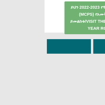
ይህን 2022-2023 
(MCPS) የአ
ይመልከቱ/VISIT TH
YEAR R