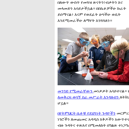
በለውጥ ውስጥ የመጓዝ ጽናትን፣ብቃትን እና
መላመድን አሳይታችኋል። በስኬቶቻችሁ ኩራት
ይሰማናል፥ እናም የወደፊት ዕጣችሁ ወዴት
እንደሚመራችሁ ለማየት እንጓጓለን።
መንገድ የሚመራቸውን
መነቃቃት አሳይተናል። 
ለመቅረፍ ወሳኝ ስራ መሥራት እንዳለብን
ለት/
ሆኗል።
በየትምህርት ቤቶቹ የደህንነት ጉዳዮችን
መርምረና
ነገሮችን ለመጨመር አዳዲስ እቅዶችን አውጥተ
ብዙ ጉዳትና ተጽእኖ በሚመለከት በግልጽ ተነጋግረ