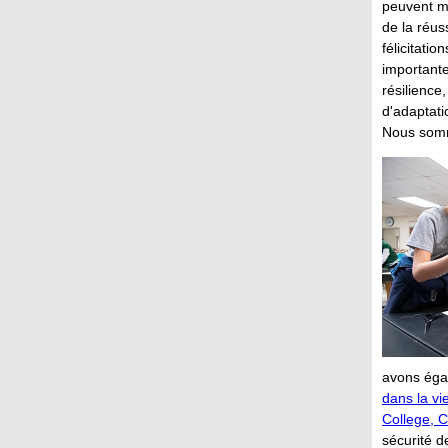
peuvent m
de la réus
félicitatio
importante
résilience
d'adaptat
Nous somm
avons égal
dans la vi
College, 
sécurité d