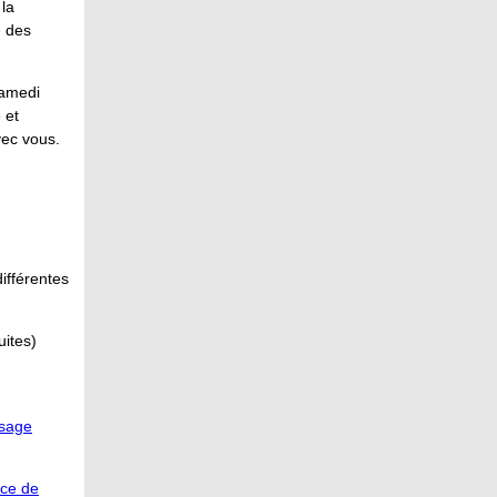
la
e des
amedi
 et
vec vous.
ifférentes
uites)
ssage
ice de