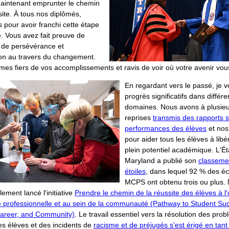
aintenant emprunter le chemin
site. À tous nos diplômés,
ns pour avoir franchi cette étape
. Vous avez fait preuve de
, de persévérance et
ion au travers du changement.
es fiers de vos accomplissements et ravis de voir où votre avenir vo
En regardant vers le passé, je v
progrès significatifs dans différe
domaines. Nous avons à plusie
reprises
transmis des rapports s
performances des élèves
et nos
pour aider tous les élèves à libé
plein potentiel académique. L'Ét
Maryland a publié son
classeme
étoiles
, dans lequel 92 % des é
MCPS ont obtenu trois ou plus.
ement lancé l'initiative
Prendre le chemin de la réussite des élèves à l'
e professionnelle et au sein de la communauté (Pathway to Student Su
Career, and Community)
. Le travail essentiel vers la résolution des pro
es élèves et des incidents de
racisme et de préjugés s'est érigé en tant