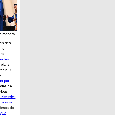
us mènera.
ois des
nts
urs
ur les
 plans
rer leur
at du
nt par
coles de
 Nous
université,
ccess in
blèmes de
 que