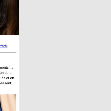
ማርኛ
ments, la
un tiers
qués et en
rpassent