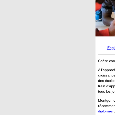
Engl
Chère co
A l'approc
croissance
des écoles
train d'ap
tous les j
Montgomer
récemme
diplômes
d