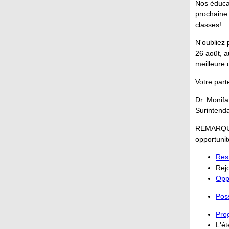
Nos éduca
prochaine 
classes!
N'oubliez 
26 août, a
meilleure 
Votre part
Dr. Monifa
Surintend
REMARQUE 
opportunit
Res
Rej
Opp
Poss
Pro
L'ét