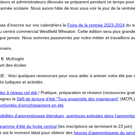
teurs et administrateurs dévoués se préparent pendant ce temps pour 
année scolaire. Nous avons hâte de tous vous voir le jour de la rentré
pas d'inscrire sur vos calendriers la
Foire de la rentrée 2023-2024
du s
u centre commercial Westfield Wheaton. Cette édition sera plus grande
que jamais. Nous sommes passionnés par notre métier et travaillons a
enaire,
 B. McKnight
ant des écoles
: Voici quelques ressources pour vous aider à animer votre été par d
és ludiques et activités.
tez à niveau cet été
/ Pratique, préparation et révision (ressources grat
oignez le
Défi de lecture d'été "Tous ensemble dès maintenant"
(MCPL)
ortunités d'enrichissement en été
ibilités d'apprentissage étendues, aventures estivales dans l'apprenti
gramme d'été du lycée central
(les inscriptions se terminent le 23 juin)
é est le moment idéal pour obtenir des
heures d'apprentissage du serv