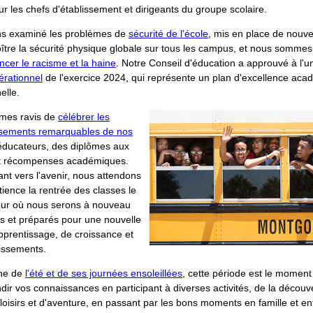
r les chefs d'établissement et dirigeants du groupe scolaire.
s examiné les problèmes de
sécurité de l'école
, mis en place de nouv
ître la sécurité physique globale sur tous les campus, et nous sommes
cer le racisme et la haine
. Notre Conseil d'éducation a approuvé à l'u
érationnel
de l'exercice 2024, qui représente un plan d'excellence aca
elle.
mes ravis de
célébrer les
sements remarquables de nos
éducateurs, des diplômes aux
t récompenses académiques.
nt vers l'avenir, nous attendons
ience la rentrée des classes le
jour où nous serons à nouveau
s et préparés pour une nouvelle
prentissage, de croissance et
issements.
che de
l'été et de ses journées ensoleillées
, cette période est le moment
dir vos connaissances en participant à diverses activités, de la découv
oisirs et d'aventure, en passant par les bons moments en famille et en