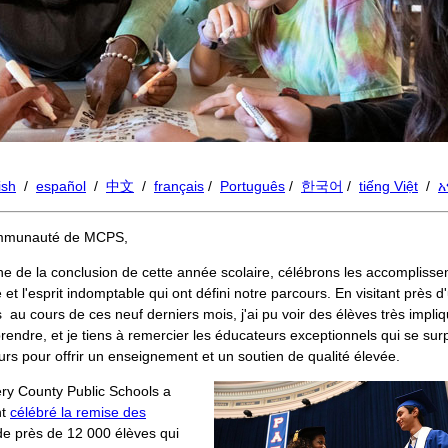
ish
/
español
/
中文
/
français
/
Português
/
한국어
/
tiếng Việt
/
አ
mmunauté de MCPS,
he de la conclusion de cette année scolaire, célébrons les accomplisse
 et l'esprit indomptable qui ont défini notre parcours. En visitant près d'
 au cours de ces neuf derniers mois, j'ai pu voir des élèves très impli
prendre, et je tiens à remercier les éducateurs exceptionnels qui se su
ours pour offrir un enseignement et un soutien de qualité élevée.
y County Public Schools a
nt
célébré la remise des
e près de 12 000 élèves qui