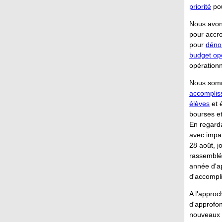
priorité
pou
Nous avon
pour accro
pour
dénon
budget op
opérationn
Nous som
accomplis
élèves
et 
bourses e
En regarda
avec impat
28 août, 
rassemblé
année d'ap
d'accompl
A l'appro
d'approfon
nouveaux l