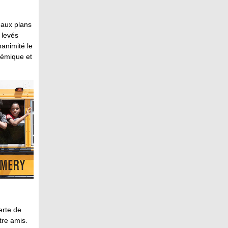
eaux plans
 levés
nanimité le
démique et
erte de
tre amis.