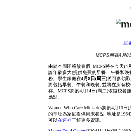
I
Eng
MCPS將在4月
由於本周即將放春假, MCPS將在今天(4
論年齡多大)提供免費的早餐、午餐和晚餐。
務。學生家庭在
4
月
8
日
(
周三
)
將可多領取
將包括早餐、午餐和晚餐, 並將在所有校
存。MCPS將於4月14日(周二)恢復校
應點。
Women Who Care Ministries將於4月
的堂址為家庭提供周末餐點, 地址是19642 Club Hou
可以
在這裡
了解更多資訊。
Manna Food Center
將於4月11日(周六)