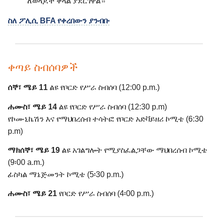
ለወላጆች ቀላል ያደርገዋል።
ስለ ፖሊሲ BFA የቀረበውን ያንብቡ
ቀጣይ ስብሰባዎች
ሰኞ፣ ሜይ 11
ልዩ የቦርድ የሥራ ስብሰባ (12:00 p.m.)
ሐሙስ፣ ሜይ 14
ልዩ የቦርድ የሥራ ስብሰባ (12:30 p.m)
የኮሙኒኬሽን እና የማህበረሰብ ተሳትፎ የቦርድ አድቫይዘሪ ኮሚቴ (6:30
p.m)
ማክሰኞ፣ ሜይ 19
ልዩ አገልግሎት የሚያስፈልጋቸው ማህበረሰብ ኮሚቴ
(9፡00 a.m.)
ፊስካል ማኔጅመንት ኮሚቴ (5፡30 p.m.)
ሐሙስ፣ ሜይ 21
የቦርድ የሥራ ስብሰባ (4፡00 p.m.)