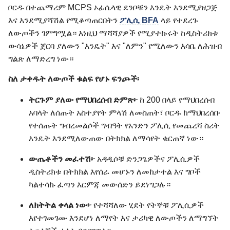
ቦርዱ በተጨማሪም MCPS ኦፊሴላዊ ደንቦቹን እንዴት እንደሚያዘጋጅ
እና እንደሚያሻሽል የሚቆጣጠርበትን
ፖሊሲ BFA
ላይ የተደረጉ
ለውጦችን ገምግሟል። እነዚህ ማሻሻያዎች የሚያተኩሩት ከዲስትሪክቱ
ውሳኔዎች ጀርባ ያለውን "እንዴት" እና "ለምን" የሚለውን እሳቤ ለሕዝብ
ግልጽ ለማድረግ ነው።
ስለ ታቀዱት ለውጦች ቁልፍ የሆኑ ፍንጮች፡
ትርጉም ያለው የማህበረሰብ ድምጽ፦
ከ 200 በላይ የማህበረሰብ
አባላት ለሰጡት አስተያየት ምላሽ ለመስጠት፣ ቦርዱ ከማህበረሰቡ
የተሰጡት ግብረመልሶች ግብዓት የአንድን ፖሊሲ የመጨረሻ ስሪት
እንዴት እንደሚለውጠው በትክክል ለማሳየት ቁርጠኛ ነው።
ውጤቶችን መፈተሽ፦
አዳዲሶቹ ድንጋጌዎችና ፖሊሲዎች
ዲስትሪክቱ በትክክል እየሰራ መሆኑን ለመከታተል እና ግቦች
ካልተሳኩ ፈጣን እርምጃ መውሰድን ይደነግጋሉ።
ለክትትል ቀላል ነው፦
የተሻሻለው ሂደት የትኞቹ ፖሊሲዎች
እየተገመገሙ እንደሆነ ለማየት እና ታሪካዊ ለውጦችን ለማግኘት