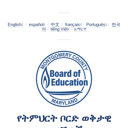
English፣
/
español፣
/
中文
/
français፣
/
Português፣
/
한국
어
/
tiếng Việt፣
/
አማርኛ
የትምህርት ቦርድ ወቅታዊ