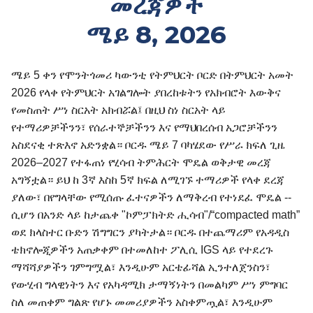
መረጃዎች
ሜይ 8, 2026
ሜይ 5 ቀን የሞንትጎመሪ ካውንቲ የትምህርት ቦርድ በትምህርት አመት
2026 የላቀ የትምህርት አገልግሎት ያበረከቱትን የአክብሮት እውቅና
የመስጠት ሥነ ስርአት አክብሯል፤ በዚህ ስነ ስርአት ላይ
የተማሪዎቻችንን፣ የሰራተኞቻችንን እና የማህበረሰብ አጋሮቻችንን
አስደናቂ ተጽእኖ አድንቋል። ቦርዱ ሜይ 7 ባካሄደው የሥራ ክፍለ ጊዜ
2026–2027 የተፋጠነ የሂሳብ ትምሕርት ሞዴል ወቅታዊ መረጃ
አግኝቷል። ይህ ከ 3ኛ እስከ 5ኛ ክፍል ለሚገኙ ተማሪዎች የላቀ ደረጃ
ያለው፣ በየግላቸው የሚሰጡ ፈተናዎችን ለማቅረብ የተነደፈ ሞዴል --
ሲሆን በአንድ ላይ ከታጨቀ "ኮምፓክትድ ሒሳብ"/“compacted math”
ወደ ክላስተር ቡድን ሽግግርን ያካትታል። ቦርዱ በተጨማሪም የአዳዲስ
ቴክኖሎጂዎችን አጠቃቀም በተመለከተ ፖሊሲ IGS ላይ የተደረጉ
ማሻሻያዎችን ገምግሟል፣ እንዲሁም አርቴፊሻል ኢንተለጀንስን፣
የውሂብ ግላዊነትን እና የአካዳሚክ ታማኝነትን በመልካም ሥነ ምግባር
ስለ መጠቀም ግልጽ የሆኑ መመሪያዎችን አስቀምጧል፣ እንዲሁም