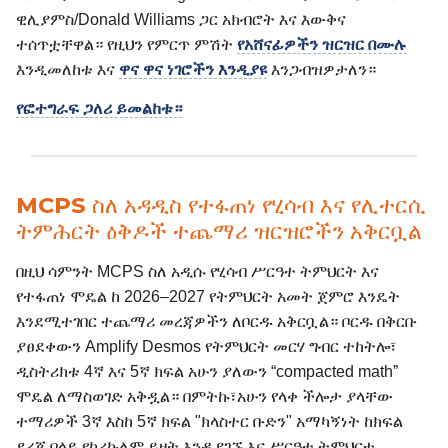
ዊሊያምስ/Donald Williams ጋር አክብሮት እና እውቅና
ተሰጥቷቸዋል። የዚህን የምርጥ ምሽት
የአሸናፊዎችን ዝርዝር በሙሉ
እንዲመለከቱ እና
ዋና ዋና ነገሮችን እንዲያዩ
እንጋብዝዎታለን።
የፎተግራፍ ጋለሪ ይመልከቱ።
MCPS ስለ አዳዲስ የተፋጠነ የሂሳብ እና የሊተርሲ
ትምሕርት ዕቅዶች ተጨማሪ ዝርዝሮችን አቅርቧል
በዚህ ሳምንት MCPS ስለ አዲሱ የሂሳብ ሥርዓተ ትምህርት እና
የተፋጠነ ሞዴል ከ 2026–2027 የትምህርት አመት ጀምሮ እንዴት
እንደሚተገበር ተጨማሪ መረጃዎችን ለቦርዱ አቅርቧል። ቦርዱ በቅርቡ
ያፀደቀውን Amplify Desmos የትምህርት መርሃ ግብር ተከትሎ፣
ዲስትሪክቱ 4ኛ እና 5ኛ ክፍል አሁን ያለውን “compacted math”
ሞዴል ለማስወገድ አቅዷል። በምትኩ፣አሁን የላቀ ችሎታ ያላቸው
ተማሪዎች 3ኛ እስከ 5ኛ ክፍል "ክላስተር ቡድን" አማካኝነት ከክፍል
ደረጃ በላይ የከሪኩለም ይዘት እንዲያገኙ እና ሥርዓተ ትምህርቱ