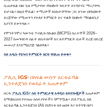
ሲጠቃለል ብዙ ጊዜ የሚታየው የክህሎት ክፍተት እንዳይኖር ማረጋገጫ
ይሆናል። በዚህ ሞዴል፣ ተማሪዎች ከእኩዮቻቸው ጋር ሆነው በየክህሎት
ደረጃቸው የሚመጥን የተለየ ትምህርት እና ጥልቅ ክህሎት ማበልጸጊያ
እያገኙ ይቀጥላሉ።
የሞንትጎሞሪ ካውንቲ ፐብሊክ ስኩልስ (MCPS) ሰራተኞች 2026–
2027 ከመገባደዱ በፊት ለቤተሰቦች እና ለትምህርት ቤቶች ደረጃ በደረጃ
መመሪያ እንደሚዘጋጅ ገልፀዋል።
ስለ አዲሱ የሂሳብ ትምህርት ዘርፍ የበለጠ ይወቁ።
ፖሊሲ IGS፡ በክፍል ውስጥ አርቴፊሻል
ኢንተለጀንስ የወደፊት አጠቃቀም
ቦርዱ
ፖሊሲ IGS፣ ስለ ትምህርታዊ አዳዲስ ቴክኖሎጂዎች
አጠቃቀም
ከማህበረሰብ የተሰጡ አስተያየቶችን ገምግሟል። ይህ ፖሊሲ ስለ
አርቲፊሻል ኢንተለጀንስ (AI) ደህንነቱ በተጠበቀ እና ፍትሃዊ በሆነ