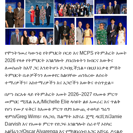
የሞንትጎመሪ ካውንቲ የትምህርት ቦርድ እና MCPS የትምሕርት አመት
2026 የላቀ የትምህርት አገልግሎት ያበረከቱትን ክብርና እውቅና
ለመስጠት ከእኛ ጋር እንድትሆኑ ይጋብዟችኋል። በዚህ አነቃቂ ምሽት
ትምህርት ቤቶቻችንን ለመቀየር ከልባቸው ጠንክረው ለሰሩት
ተማሪዎችን፣ አስተማሪዎችን እና አጋሮችን እውቅና ተሰጥቷል።
በሥነ ስርአቱ ላይ የትምሕርት አመት 2026–2027 የአመቱ ምርጥ
መምህር ሚሼል ኤሊ/Michelle Elie ላሳዩት ልዩ አመራር እና ጥልቅ
የሆነ የሙያ ፍቅር፤ ከአመቱ ምርጥ የህግ አውጪ ተወካይ ግሬግ
ዊምስ/Greg Wims፣ የሌጋሲ ሽልማት አሸናፊ ጄሚ ዳርቪሽ/Jamie
Darvish እና የአመቱ ምርጥ የድጋፍ አገልግሎት ሰራተኛ ኦስካር
አልቫሬንጋ/Oscar Alvarenga እና የማህበረሰብ አጋር አሸናፊ ዶናልድ