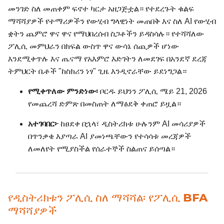
መንገድ ስለ መጠቀም ፍኖተ ካርታ አዘጋጅቷል። የተደረጉት ቁልፍ
ማሻሻያዎች የተማሪዎችን የውሂብ ግላዊነት መጠበቅ እና ስለ AI የውሂብ
ቋትን ጨምሮ ዋና ዋና የማህበረሰብ ስጋቶችን ይዳስሳሉ። የተሻሻለው
ፖሊሲ መምህራን በክፍል ውስጥ ዋና ውሳኔ ሰጪዎች ሆነው
እንደሚቀጥሉ እና ጤናማ የአእምሮ እድገትን ለመደገፍ በአንደኛ ደረጃ
ትምህርት ቤቶች "ከስክሪን ነፃ" ጊዜ እንዲኖራቸው ይደነግጋል።
የሚቀጥለው ምንድነው፡
ቦርዱ ይህንን ፖሊሲ ሜይ 21, 2026
የመጨረሻ ድምጽ በመስጠት ለማፅደቅ ቀጠሮ ይዟል።
አተገባበር፦
ከፀደቀ በኋላ፣ ዲስትሪክቱ ሁሉንም AI መሳሪያዎች
በጥንቃቄ እያጣራ AI ያመነጫቸውን የተሳሳቱ መረጃዎች
ለመለየት የሚያስችል የሰራተኞች ስልጠና ይሰጣል።
የዲስትሪክቱን ፖሊሲ ስለ ማሻሻል፡ የፖሊሲ BFA
ማሻሻያዎች